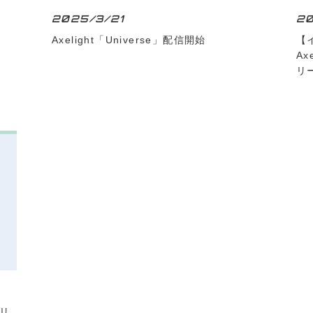
2025/3/21
20
Axelight「Universe」配信開始
【
Ax
リ
」リ