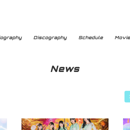
iography
Discography
Schedule
Movi
News