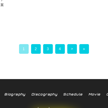
ご案
1
2
3
4
>
»
Biography
Discography
Schedule
Movie