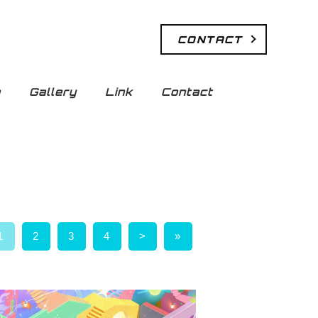
CONTACT
e
Gallery
Link
Contact
1
2
3
4
>
»