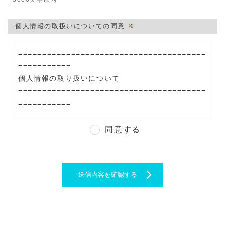
個人情報の取扱いについての同意
※
=======================================
===========
個人情報の取り扱いについて
=======================================
===========
・お客様からお寄せいただいた情報は、お問い合わせ
同意する
へのご回答のためにのみ使用し、その他の目的で使用
したり、無断で第三者へ提供することはございませ
ん。
送信内容を確認する
・お客様からお寄せいただいた情報に基づき、Axelig
htより電話、e-mail等でご連絡差し上げる場合がござ
いますのであらかじめご承知願います。