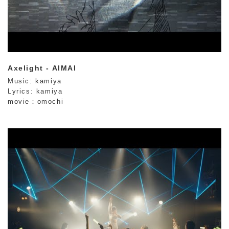
Axelight - AIMAI
Music: kamiya
Lyrics: kamiya
movie：omochi