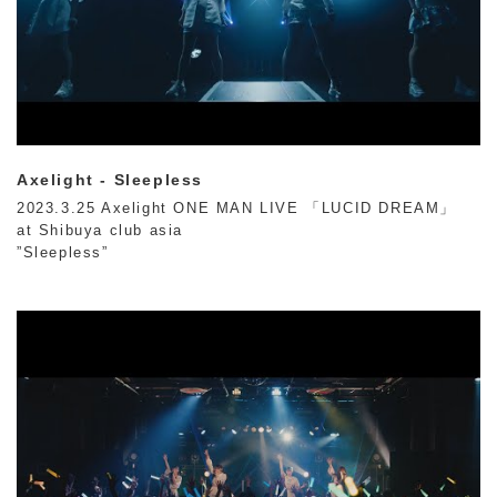
Axelight - Sleepless
2023.3.25 Axelight ONE MAN LIVE 「LUCID DREAM」
at Shibuya club asia
”Sleepless”