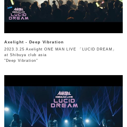
Axelight - Deep Vibration
2023.3.25 Axelight ONE MAN LIVE 「LUCID DREAM」
at Shibuya club asia
”Deep Vibration”