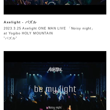
Axelight - パズル
2023.3.25 Axelight ONE MAN LIVE 「Noisy night」
at Yogibo HOLY MOUNTAIN
”パズル”