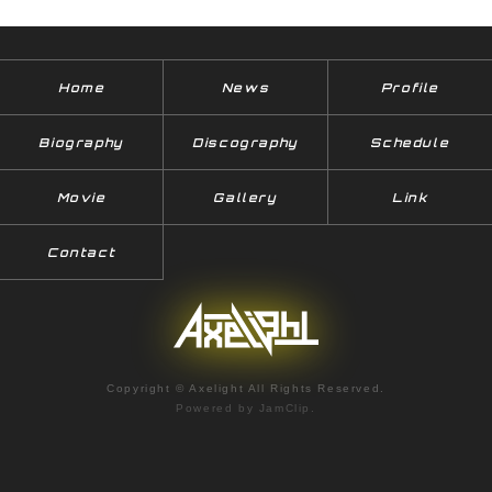
Home
News
Profile
Biography
Discography
Schedule
Movie
Gallery
Link
Contact
Copyright © Axelight All Rights Reserved.
Powered by
JamClip
.