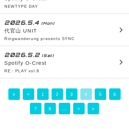
NEWTYPE DAY
2026.5.4
[Mon]
代官山 UNIT
Ringwanderung presents SYNC
2026.5.2
[Sat]
Spotify O-Crest
RE：PLAY vol.8
«
<
1
2
3
4
5
6
7
8
...
>
»