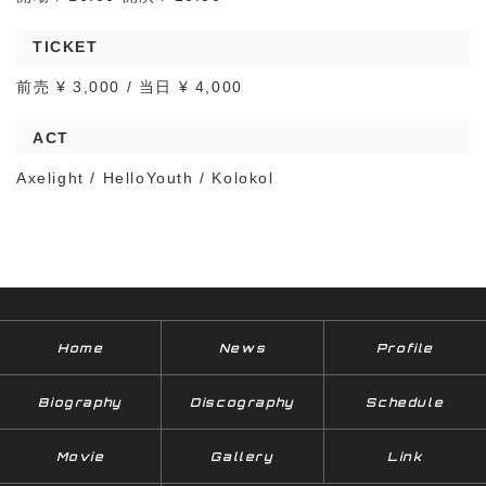
TICKET
前売 ¥ 3,000 / 当日 ¥ 4,000
ACT
Axelight / HelloYouth / Kolokol
Home
News
Profile
Biography
Discography
Schedule
Movie
Gallery
Link