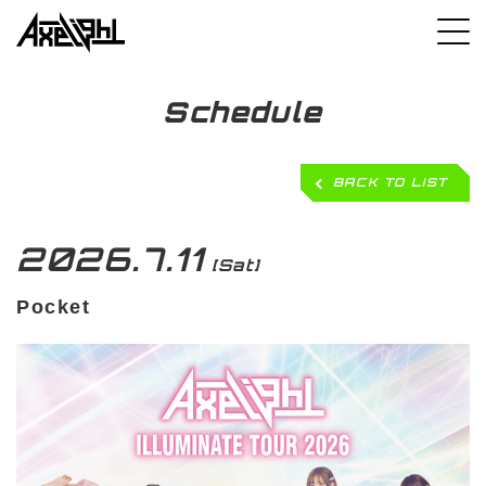
Schedule
BACK TO LIST
2026.7.11
[Sat]
Pocket