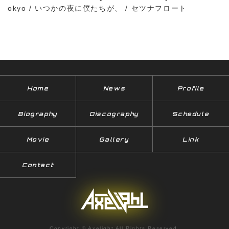
okyo / いつかの夜に僕たちが、 / セツナフロート
Home
News
Profile
Biography
Discography
Schedule
Movie
Gallery
Link
Contact
Copyright © Axelight All Rights Reserved.